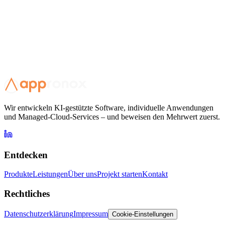
Lassen Sie uns etwas bauen
Sagen Sie uns, was Sie erreichen möchten, und wir melden uns mit
einem Plan zurück, damit Sie den Mehrwert sehen, bevor Sie sich
festlegen.
Projekt starten
Wir entwickeln KI-gestützte Software, individuelle Anwendungen
und Managed-Cloud-Services – und beweisen den Mehrwert zuerst.
Entdecken
Produkte
Leistungen
Über uns
Projekt starten
Kontakt
Rechtliches
Datenschutzerklärung
Impressum
Cookie-Einstellungen