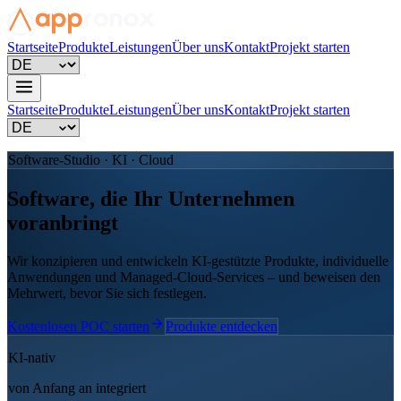
Startseite
Produkte
Leistungen
Über uns
Kontakt
Projekt starten
Startseite
Produkte
Leistungen
Über uns
Kontakt
Projekt starten
Software-Studio · KI · Cloud
Software, die Ihr Unternehmen
voranbringt
Wir konzipieren und entwickeln KI-gestützte Produkte, individuelle
Anwendungen und Managed-Cloud-Services – und beweisen den
Mehrwert, bevor Sie sich festlegen.
Kostenlosen POC starten
Produkte entdecken
KI-nativ
von Anfang an integriert